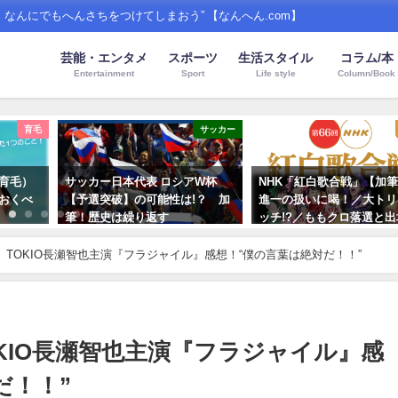
んにでもへんさちをつけてしまおう” 【なんへん.com】
芸能・エンタメ
スポーツ
生活スタイル
コラム/本
Entertainment
Sport
Life style
Column/Book
育毛
サッカー
育毛）
サッカー日本代表 ロシアW杯
NHK「紅白歌合戦」【加
おくべ
【予選突破】の可能性は!？ 加
進一の扱いに喝！／大トリ
筆！歴史は繰り返す
ッチ!?／ももクロ落選と出
手選定にみるNHKの傲慢
2018年6月21日
る！
マ】TOKIO長瀬智也主演『フラジャイル』感想！“僕の言葉は絶対だ！！”
2016年1月10日
OKIO長瀬智也主演『フラジャイル』感
だ！！”