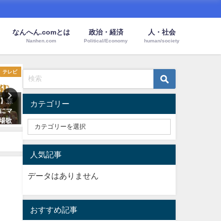
なんへん.comとは
政治・経済
人・社会
Nanhen.com
Political/Economy
human/society
テレビ
映画
筆】森
『デッドプール』感想＆評価！
歯医者のセカンドオピニオン
カテゴリー
にマ
明るい下ネタ満載のアクション
験記【セカオピ歯医者の選び
場歌
と愛と復讐の物語
方】
さを斬
2016年6月5日
2019年6月26日
人気記事
データはありません
おすすめ記事