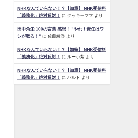
NHKなんていらない！？【加筆】 NHK受信料
「義務化」絶対反対！
に
クッキーママ
より
田中角栄 100の言葉 感想！ "やれ！責任はワ
シが取る！"
に
佐藤綾香
より
NHKなんていらない！？【加筆】 NHK受信料
「義務化」絶対反対！
に
ルー小紫
より
NHKなんていらない！？【加筆】 NHK受信料
「義務化」絶対反対！
に
バルト
より