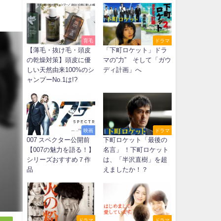
育毛
ドラマ
【薄毛・抜け毛・頭皮
「下町ロケット」ドラ
の乾燥対策】頭皮に優
マの“力” そして「ガウ
しい天然由来100%のシ
ディ計画」へ
ャンプーNo.1は!?
映画
ドラマ
007 スペクター公開前
下町ロケット「最後の
【007の魅力を語る！】
名言」 ！下町ロケット
シリーズおすすめ７作
は、「半沢直樹」を超
品
えましたか！？
ドラマ
ドラマ