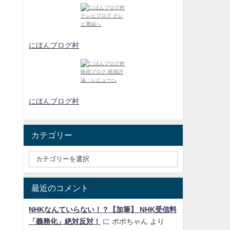
にほんブログ村
にほんブログ村
カテゴリー
最近のコメント
NHKなんていらない！？【加筆】 NHK受信料
「義務化」絶対反対！
に
ポポちゃん
より