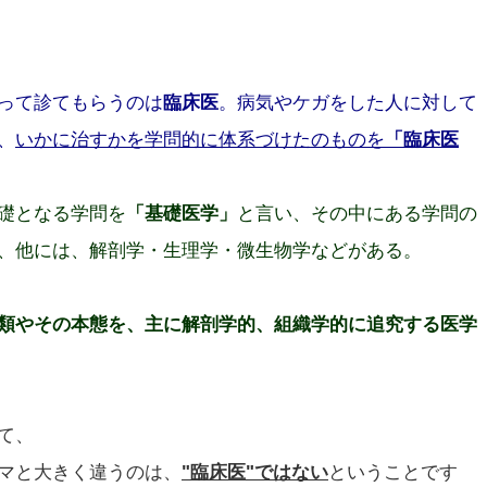
って診てもらうのは
臨床医
。病気やケガをした人に対して
、
いかに治すかを学問的に体系づけたのものを
「臨床医
礎となる学問を
「基礎医学」
と言い、その中にある学問の
、他には、解剖学・生理学・微生物学などがある。
類やその本態を、主に解剖学的、組織学的に追究する医学
て、
マと大きく違うのは、
"臨床医"ではない
ということです