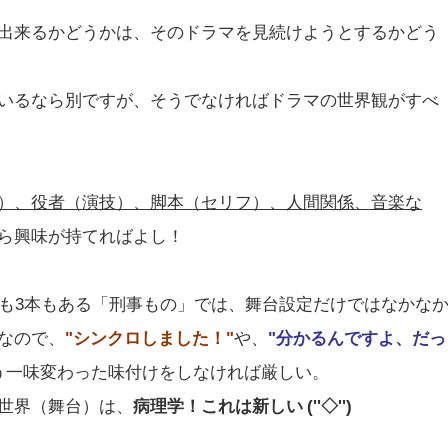
出来るかどうかは、そのドラマを見続けようとするかどう
いるなら別ですが、そうでなければドラマの世界観がすべ
）、役者（演技）、脚本（セリフ）、人間関係、音楽な
ら興味が持てればよし！
本も3本もある「刑事もの」では、舞台設定だけではなかな
なので、
"シンクロしました！"
や、
"分かるんですよ、だっ
う一味変わった味付けをしなければ厳しい。
世界（舞台）は、
病理学！これは新しい (''◇'')ゞ