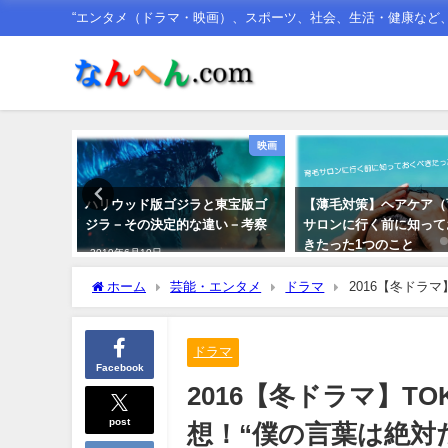
“エンタメ（ドラマ・映画）、スポーツ、社会、生活・健康など、な
コラムの駅
映画
れる“時間
ハリウッド版ゴジラと東宝版ゴ
【薄毛対策】ヘアケア（
ジラ－その決定的な違い－考察
サロンに行く前に知って
きたった1つのこと
2019年6月10日
2018年8月14日
ホーム
芸能・エンタメ
ドラマ
2016【冬ドラ
ドラマ
Facebook
2016【冬ドラマ】T
post
想！“僕の言葉は絶対