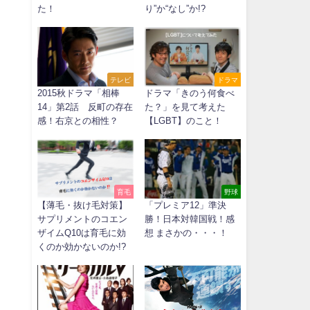
た！
り”か“なし”か!?
テレビ
ドラマ
2015秋ドラマ「相棒
ドラマ「きのう何食べ
14」第2話 反町の存在
た？」を見て考えた
感！右京との相性？
【LGBT】のこと！
育毛
野球
【薄毛・抜け毛対策】
「プレミア12」準決
う
サプリメントのコエン
勝！日本対韓国戦！感
ザイムQ10は育毛に効
想 まさかの・・・！
くのか効かないのか!?