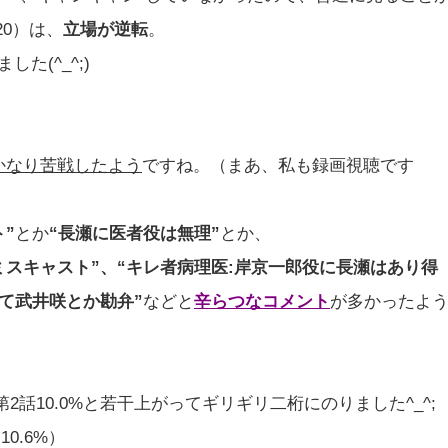
20）は、
立場が逆転
。
た(^_^;)
かなり苦戦したよう
ですね。（まあ、私も録画視聴です
”
とか
“長瀬に医者役は無理”
とか、
ミスキャスト”、“キレ者病理医:岸京一郎役に長瀬はあり得
て武井咲とか勘弁”
などと
辛らつなコメント
が多かったよ
第2話10.0%と若干上がってギリギリ二桁にのりました^_^;
10.6%）