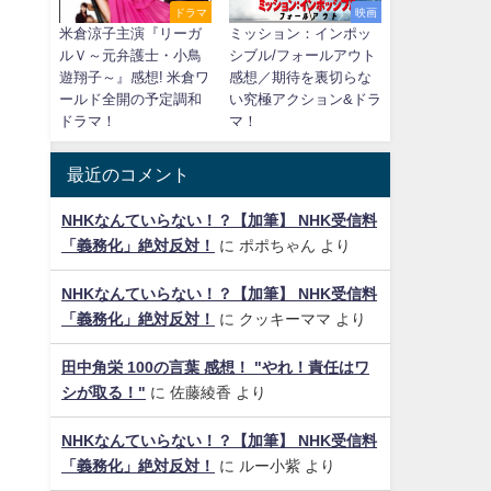
ドラマ
映画
米倉涼子主演『リーガ
ミッション：インポッ
ルＶ～元弁護士・小鳥
シブル/フォールアウト
遊翔子～』感想! 米倉ワ
感想／期待を裏切らな
ールド全開の予定調和
い究極アクション&ドラ
ドラマ！
マ！
最近のコメント
NHKなんていらない！？【加筆】 NHK受信料
「義務化」絶対反対！
に
ポポちゃん
より
NHKなんていらない！？【加筆】 NHK受信料
「義務化」絶対反対！
に
クッキーママ
より
田中角栄 100の言葉 感想！ "やれ！責任はワ
シが取る！"
に
佐藤綾香
より
NHKなんていらない！？【加筆】 NHK受信料
「義務化」絶対反対！
に
ルー小紫
より