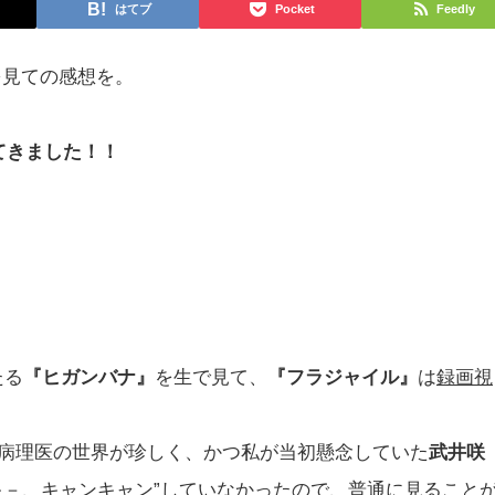
はてブ
Pocket
Feedly
を見ての感想を。
てきました！！
たる
『ヒガンバナ』
を生で見て、
『フラジャイル』
は
録画視
病理医の世界が珍しく、かつ私が当初懸念していた
武井咲
キ－、キャンキャン”していなかったので、普通に見ること