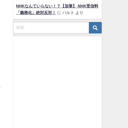
NHKなんていらない！？【加筆】 NHK受信料
「義務化」絶対反対！
に
バルト
より
か