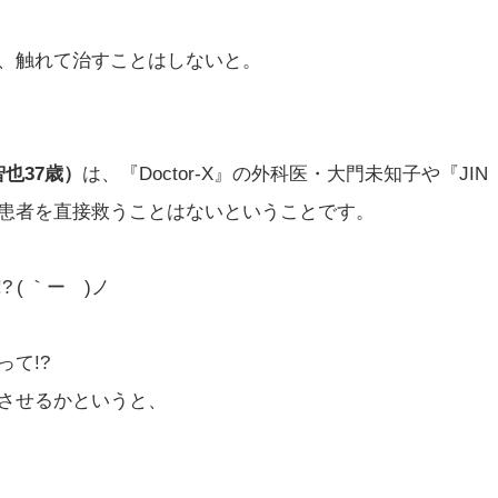
、触れて治すことはしないと。
也37歳）
は、『Doctor-X』の外科医・大門未知子や『JIN
患者を直接救うことはないということです。
( ｀ー´)ノ
て!?
させるかというと、