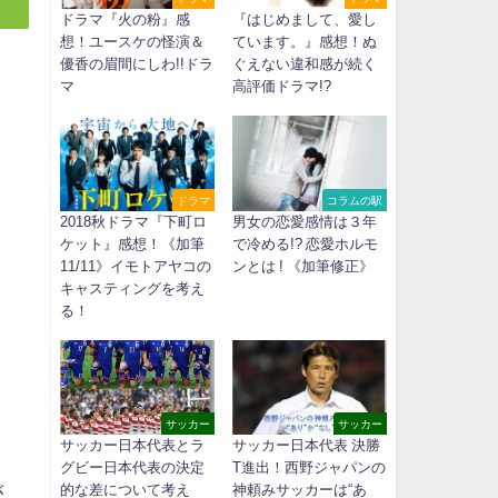
ドラマ『火の粉』感
『はじめまして、愛し
想！ユースケの怪演＆
ています。』感想！ぬ
優香の眉間にしわ!!ドラ
ぐえない違和感が続く
マ
高評価ドラマ!?
ドラマ
コラムの駅
2018秋ドラマ『下町ロ
男女の恋愛感情は３年
ケット』感想！《加筆
で冷める!? 恋愛ホルモ
11/11》イモトアヤコの
ンとは ! 《加筆修正》
キャスティングを考え
る！
サッカー
サッカー
サッカー日本代表とラ
サッカー日本代表 決勝
グビー日本代表の決定
T進出！西野ジャパンの
が
的な差について考え
神頼みサッカーは“あ