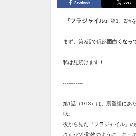
Facebook
post
『フラジャイル』
第1、2話
まず、第2話で俄然
面白くなっ
私は見続けます！
-----------
第1話（1/13）は、裏番組にあ
聴
。
後から見た『フラジャイル』の
さんが“小動物のように、キ－