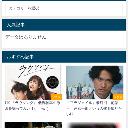
人気記事
データはありません
おすすめ記事
ドラマ
ドラマ
月9 『ラヴソング』 低視聴率の原
『フラジャイル』最終回－前話
因を探ってみた！(;´･ω･)
－ 岸京一郎という人物を知りた
い!?