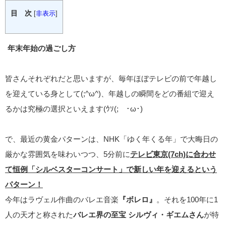
目 次
[
非表示
]
年末年始の過ごし方
皆さんそれぞれだと思いますが、毎年ほぼテレビの前で年越し
を迎えている身として(;^ω^)、年越しの瞬間をどの番組で迎え
るかは究極の選択といえます(ｳｿ(;´･ω･)
で、最近の黄金パターンは、NHK「ゆく年くる年」で大晦日の
厳かな雰囲気を味わいつつ、5分前に
テレビ東京(7ch)に合わせ
て恒例「シルベスターコンサート」で新しい年を迎えるという
パターン！
今年はラヴェル作曲のバレエ音楽
『ボレロ』
。それを100年に1
人の天才と称された
バレエ界の至宝 シルヴィ・ギエムさん
が特