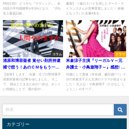
PM13:00》 どうやら『ラヴソング』。全
優賞】 ソ連のスパイを演じたマーク・ラ
ライランスの力
10話の平均視聴率が8.5%となり、『月9』
イランスさんが見事受賞しました！ 候補
史上最低記録...
となっていた名優4名を...
コラム
ドラマ
清原和博容疑者 覚せい剤所持逮
米倉涼子主演『リーガルＶ～元
捕で想う！あのＣＭをもう一
弁護士・小鳥遊翔子～』感想! 米
度！！【加筆】踏みとどまるた
倉ワールド全開の予定調和ドラ
【加筆】します。 先週、元プロ野球選手
43歳にして貫禄（存在感、威圧感(^-^;）十
清原容疑者の記事をupしました。 そこ
分の米倉涼子さん主演のドラマが始まりま
めの一歩は!?
マ！
で、 踏みとどまるための一歩は、ホント
した！ 主人公・小鳥遊翔子（たかなし し
に些細なことで、親の顔や...
ょうこ）のオープ...
カテゴリー