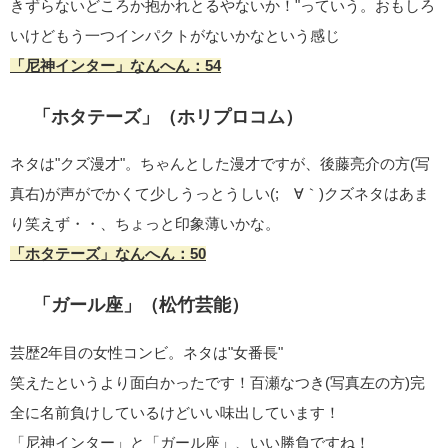
きずらないどころか抱かれとるやないか！"っていう。おもしろ
いけどもう一つインパクトがないかなという感じ
「尼神インター」なんへん：54
「ホタテーズ」（ホリプロコム）
ネタは"クズ漫才"。ちゃんとした漫才ですが、後藤亮介の方(写
真右)が声がでかくて少しうっとうしい(;´∀｀)クズネタはあま
り笑えず・・、ちょっと印象薄いかな。
「ホタテーズ」なんへん：50
「ガール座」（松竹芸能）
芸歴2年目の女性コンビ。ネタは"女番長"
笑えたというより面白かったです！百瀬なつき(写真左の方)完
全に名前負けしているけどいい味出しています！
「尼神インター」と「ガール座」、いい勝負ですね！