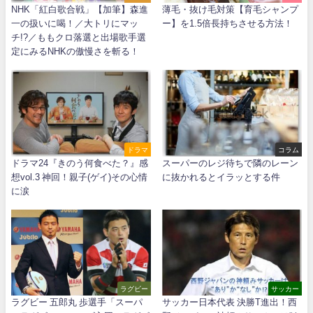
NHK「紅白歌合戦」【加筆】森進
薄毛・抜け毛対策【育毛シャンプ
一の扱いに喝！／大トリにマッ
ー】を1.5倍長持ちさせる方法！
チ!?／ももクロ落選と出場歌手選
定にみるNHKの傲慢さを斬る！
ドラマ
コラム
ドラマ24『きのう何食べた？』感
スーパーのレジ待ちで隣のレーン
想vol.3 神回！親子(ゲイ)その心情
に抜かれるとイラッとする件
に涙
ラグビー
サッカー
ラグビー 五郎丸 歩選手「スーパ
サッカー日本代表 決勝T進出！西