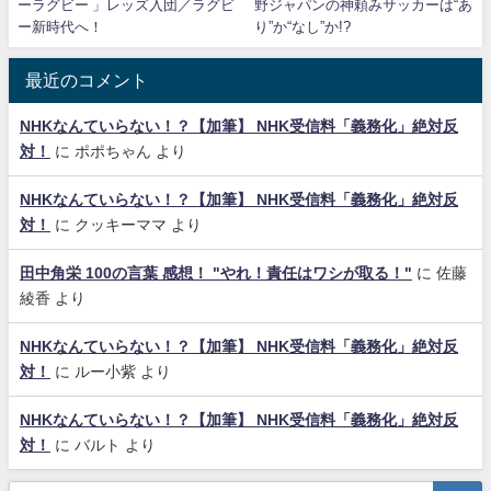
ーラグビー 」レッズ入団／ラグビ
野ジャパンの神頼みサッカーは“あ
ー新時代へ！
り”か“なし”か!?
最近のコメント
NHKなんていらない！？【加筆】 NHK受信料「義務化」絶対反
対！
に
ポポちゃん
より
NHKなんていらない！？【加筆】 NHK受信料「義務化」絶対反
対！
に
クッキーママ
より
田中角栄 100の言葉 感想！ "やれ！責任はワシが取る！"
に
佐藤
綾香
より
NHKなんていらない！？【加筆】 NHK受信料「義務化」絶対反
対！
に
ルー小紫
より
NHKなんていらない！？【加筆】 NHK受信料「義務化」絶対反
対！
に
バルト
より