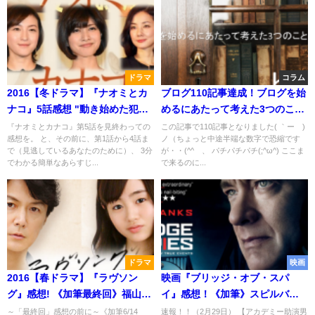
ドラマ
コラム
2016【冬ドラマ】『ナオミとカ
ブログ110記事達成！ブログを始
ナコ』5話感想 "動き始めた犯
めるにあたって考えた3つのこと
罪!! あなたも共犯者!?"
(-ω-)/！
『ナオミとカナコ』第5話を見終わっての
この記事で110記事となりました( ｀ー´)
感想を。 と、その前に、第1話から4話ま
ノ（ちょっと中途半端な数字で恐縮です
で（見逃しているあなたのために）、 3分
が・・(^^ゞ、 パチパチパチ(;^ω^) ここま
でわかる簡単なあらすじ...
で来るのに...
ドラマ
映画
2016【春ドラマ】『ラヴソン
映画『ブリッジ・オブ・スパ
グ』感想! 《加筆最終回》福山を
イ』感想！《加筆》スピルバー
超える藤原さくらの魅力！
グ＆トム・ハンクス＋マーク・
～「最終回」感想の前に～《加筆6/14
速報！！（2月29日） 【アカデミー助演男