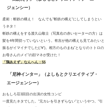
ジェンシー）
柔術：斬鉄の構え！ なんでも"斬鉄の構え"にしてしまうとい
うネタ！
斬鉄の構えをする渡久山敬士（写真右の赤いセーターの方）は
髪を4年間切っていないという。有吉が他の構えも見てみたいと
振るがイマイチでした(;'∀')。相方のものまね"となりのトトロの
お母さんのメイ"の顔マネが受けた！
「鶏あえず」なんへん：55
「尼神インター」（よしもとクリエイティブ・
エージェンシー）
おもしろ荘3回目の出演の女性コンビ
一度見たネタでした。"元カレを引きずらない"というやつ。"引