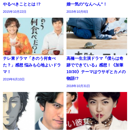
やるべきこととは !?
婚一気の"なんへん"！
2015年10月22日
2015年10月8日
テレ東ドラマ「きのう何食べ
高橋一生主演ドラマ『僕らは奇
た？」感想 悩みも心地よいドラ
跡でできている』感想！《加筆
マ！
10/30》テーマはウサギとカメの
物語!?
2019年6月10日
2018年10月31日