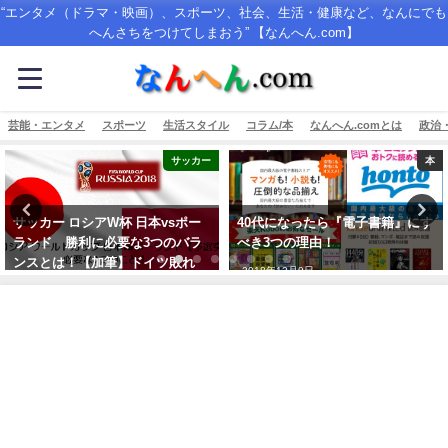
“エンタメ（ドラマ・映画）、スポーツ、社会、生活・健康など、なんにでも
へんさちをつけてしまおう” 【なんへん.com】
芸能・エンタメ
スポーツ
生活スタイル
コラム/本
なんへん.comとは
政治
本
テレビ
40代になったら『電子書籍』にす
NHKなんていらない！？【加筆】
べき3つの理由！
NHK受信料「義務化」絶対反対！
2018年12月9日
2018年3月26日