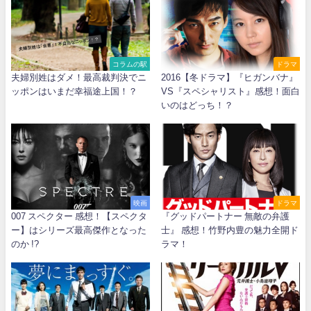
コラムの駅
ドラマ
夫婦別姓はダメ！最高裁判決でニ
2016【冬ドラマ】『ヒガンバナ』
ッポンはいまだ幸福途上国！？
VS『スペシャリスト』感想！面白
いのはどっち！？
映画
ドラマ
007 スペクター 感想！【スペクタ
『グッドパートナー 無敵の弁護
ー】はシリーズ最高傑作となった
士』 感想！竹野内豊の魅力全開ド
のか !?
ラマ！