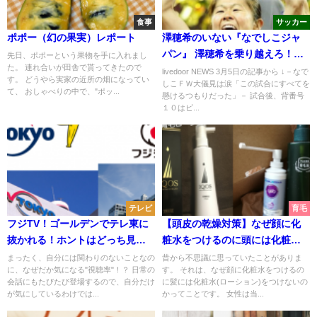
食事
サッカー
ポポー（幻の果実）レポート
澤穂希のいない『なでしこジャ
パン』 澤穂希を乗り越えろ！
先日、ポポーという果物を手に入れまし
た。 連れ合いが田舎で貰ってきたので
《加筆》中国に完敗！
livedoor NEWS 3月5日の記事から ↓－なで
す。 どうやら実家の近所の畑になってい
しこＦＷ大儀見は涙「この試合にすべてを
て、 おしゃべりの中で、"ポッ...
懸けるつもりだった」－ 試合後、背番号
１０はピ...
テレビ
育毛
フジTV！ゴールデンでテレ東に
【頭皮の乾燥対策】なぜ顔に化
抜かれる！ホントはどっち見
粧水をつけるのに頭には化粧水
る？フジTV vs テレ東 ガチ対
(育毛ローション)をつけないの？
まったく、自分には関わりのないことなの
昔から不思議に思っていたことがありま
に、なぜだか気になる"視聴率"！？ 日常の
す。 それは、なぜ顔に化粧水をつけるの
決！
会話にもたびたび登場するので、自分だけ
に髪には化粧水(ローション)をつけないの
が気にしているわけでは...
かってことです。 女性は当...