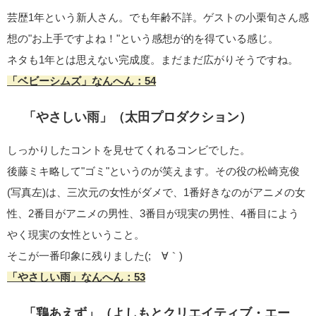
芸歴1年という新人さん。でも年齢不詳。ゲストの小栗旬さん感
想の"お上手ですよね！"という感想が的を得ている感じ。
ネタも1年とは思えない完成度。まだまだ広がりそうですね。
「ベビーシムズ」なんへん：54
「やさしい雨」（太田プロダクション）
しっかりしたコントを見せてくれるコンビでした。
後藤ミキ略して"ゴミ"というのが笑えます。その役の松崎克俊
(写真左)は、三次元の女性がダメで、1番好きなのがアニメの女
性、2番目がアニメの男性、3番目が現実の男性、4番目によう
やく現実の女性ということ。
そこが一番印象に残りました(;´∀｀)
「やさしい雨」なんへん：53
「鶏あえず」（よしもとクリエイティブ・エー