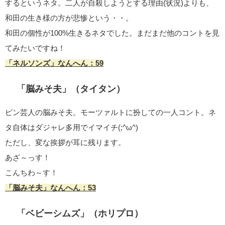
するというネタ。二人が自殺しようとする理由(状況)よりも、
和田の生き様の方が悲惨という・・。
和田の個性が100%生きるネタでした。まだまだ他のコントを見
てみたいですね！
「ネルソンズ」なんへん：59
「脳みそ夫」（タイタン）
ピン芸人の脳みそ夫。モーツァルトに扮しての一人コント。ネ
タ自体はダジャレ多用でイマイチ(;^ω^)
ただし、変な挨拶が耳に残ります。
あざ～っす！
こんちわ～す！
「脳みそ夫」なんへん：53
「ベビーシムズ」（ホリプロ）