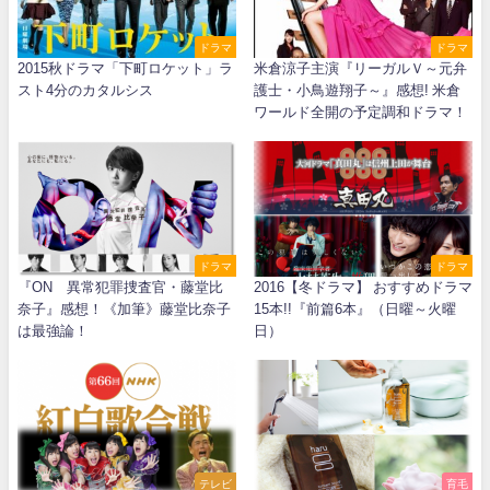
ドラマ
ドラマ
2015秋ドラマ「下町ロケット」ラ
米倉涼子主演『リーガルＶ～元弁
スト4分のカタルシス
護士・小鳥遊翔子～』感想! 米倉
ワールド全開の予定調和ドラマ！
ドラマ
ドラマ
『ON 異常犯罪捜査官・藤堂比
2016【冬ドラマ】 おすすめドラマ
奈子』感想！《加筆》藤堂比奈子
15本!!『前篇6本』（日曜～火曜
は最強論！
日）
テレビ
育毛