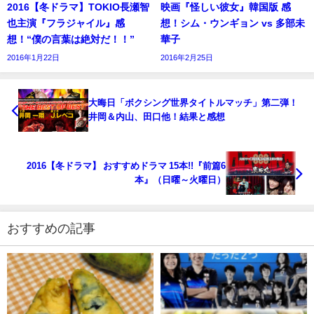
2016【冬ドラマ】TOKIO長瀬智
映画『怪しい彼女』韓国版 感
也主演『フラジャイル』感
想！シム・ウンギョン vs 多部未
想！“僕の言葉は絶対だ！！”
華子
2016年1月22日
2016年2月25日
大晦日「ボクシング世界タイトルマッチ」第二弾！
井岡＆内山、田口他！結果と感想
2016【冬ドラマ】 おすすめドラマ 15本!!『前篇6
本』（日曜～火曜日）
おすすめの記事