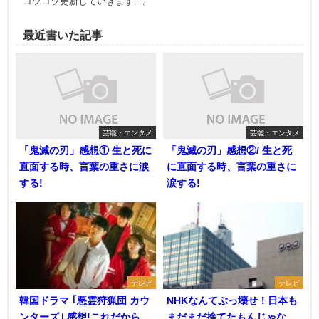
コツコツ更新していきます...。
最近書いた記事
芸能・エンタメ
芸能・エンタメ
「鬼滅の刃」感想① 生と死に
「鬼滅の刃」感想②/ 生と死
直面する時、言葉の重さに涙
に直面する時、言葉の重さに
する!
涙する!
テレビ
テレビ
韓国ドラマ ｢悪霊狩猟団 カウ
NHKなんてぶっ壊せ！日本も
ンターズ｣ 感想!これだから
まだまだ捨てたもんじゃな