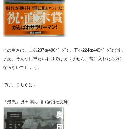
その重さは、上巻
237g
(480ﾍﾟｰｼﾟ)
、下巻
224g
(448ﾍﾟｰｼﾞ)
です。
まあ、そんなに重たいわけではありません。鞄に入れたら気に
ならないでしょう。
では、こちらは↓
『最悪』奥田 英朗 著 (講談社文庫)