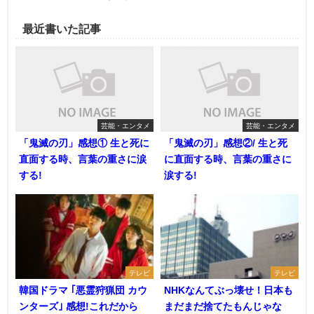
最近書いた記事
芸能・エンタメ
芸能・エンタメ
「鬼滅の刃」感想① 生と死に
「鬼滅の刃」感想②/ 生と死
直面する時、言葉の重さに涙
に直面する時、言葉の重さに
する!
涙する!
テレビ
テレビ
韓国ドラマ ｢悪霊狩猟団 カウ
NHKなんてぶっ壊せ！日本も
ンターズ｣ 感想!これだから
まだまだ捨てたもんじゃな