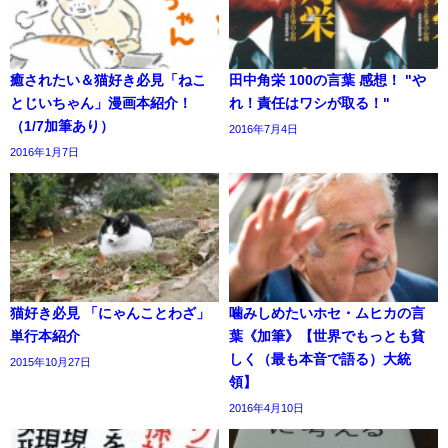
癒されたい＆猫好き必見「ねこ
田中角栄 100の言葉 感想！ "や
とじいちゃん」漫画本紹介！
れ！責任はワシが取る！"
（1/7加筆あり）
2016年7月4日
2016年1月7日
猫好き必見 「にゃんことわざ」
噛みしめたいホセ・ムヒカの言
単行本紹介
葉《加筆》【世界でもっとも貧
しく（最も本音で語る）大統
2015年10月27日
領】
2016年4月10日