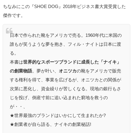
ちなみにこの『SHOE DOG』2018年ビジネス書大賞受賞した
傑作です。
日本で作られた靴をアメリカで売る。1960年代に米国の
誰もが笑うような夢を抱き、フィル・ナイトは日本に渡
る。
本書は
世界的なスポーツブランドに成長した「ナイキ」
の創業物語
。夢が叶い、
オニツカ
の靴をアメリカで販売
する権利を得て、事業を広げるが、オニツカとの関係が
次第に悪化し、資金繰りが苦しくなる。現地の銀行もさ
じを投げ、倒産寸前に追い込まれた窮地を救うの
が・・、
★世界最強のブランドはいかにして生まれたか?
★創業者が自ら語る、ナイキの創業秘話!