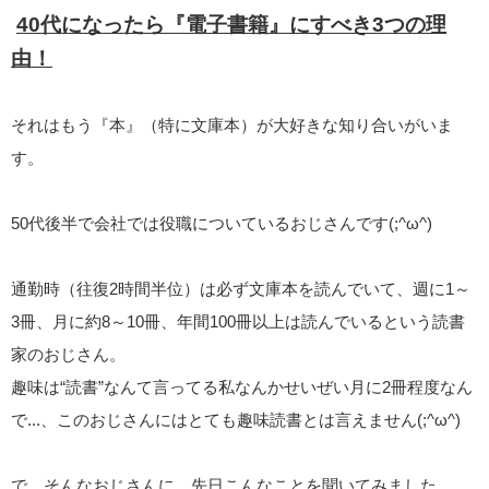
40代になったら『電子書籍』にすべき3つの理
由！
それはもう『本』（特に文庫本）が大好きな知り合いがいま
す。
50代後半で会社では役職についているおじさんです(;^ω^)
通勤時（往復2時間半位）は必ず文庫本を読んでいて、週に1～
3冊、月に約8～10冊、年間100冊以上は読んでいるという読書
家のおじさん。
趣味は“読書”なんて言ってる私なんかせいぜい月に2冊程度なん
で...、このおじさんにはとても趣味読書とは言えません(;^ω^)
で、そんなおじさんに、先日こんなことを聞いてみました。