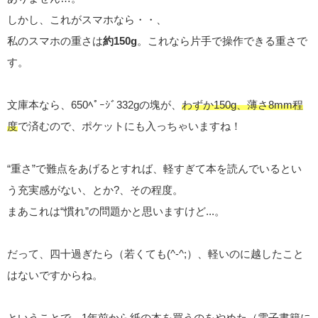
しかし、これがスマホなら・・、
私のスマホの重さは
約150g
。これなら片手で操作できる重さで
す。
文庫本なら、650ﾍﾟｰｼﾞ332gの塊が、
わずか150g、薄さ8mm程
度
で済むので、ポケットにも入っちゃいますね！
“重さ”で難点をあげるとすれば、軽すぎて本を読んでいるとい
う充実感がない、とか?、その程度。
まあこれは“慣れ”の問題かと思いますけど...。
だって、四十過ぎたら（若くても(^-^;）、軽いのに越したこと
はないですからね。
ということで、1年前から紙の本を買うのをやめた（電子書籍に