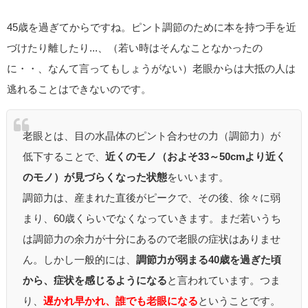
45歳を過ぎてからですね。ピント調節のために本を持つ手を近
づけたり離したり...、（若い時はそんなことなかったの
に・・、なんて言ってもしょうがない）老眼からは大抵の人は
逃れることはできないのです。
老眼とは、目の水晶体のピント合わせの力（調節力）が
低下することで、
近くのモノ（およそ33～50cmより近く
のモノ）が見づらくなった状態
をいいます。
調節力は、産まれた直後がピークで、その後、徐々に弱
まり、60歳くらいでなくなっていきます。まだ若いうち
は調節力の余力が十分にあるので老眼の症状はありませ
ん。しかし一般的には、
調節力が弱まる40歳を過ぎた頃
から、症状を感じるようになる
と言われています。つま
り、
遅かれ早かれ、誰でも老眼になる
ということです。