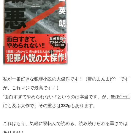
私が一番好きな犯罪小説の大傑作です！（帯のまんま(^^ゞです
が、これマジで最高です！）
“面白すぎてやめられない!!”というのは本当です。が、
650ﾍﾟｰｼﾞ
にも及ぶ大作で、その重さは
332g
もあります。
これはもう、気軽に寝転んで読める、読み続けられる重さでは
ありません…。