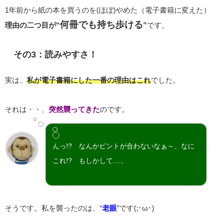
1年前から紙の本を買うのを(ほぼ)やめた（電子書籍に変えた）
何冊でも持ち歩ける
理由の二つ目が“
”
です。
その3：読みやすさ！
実は、
私が電子書籍にした一番の理由はこれ
でした。
それは・・、
突然襲ってきた
のです。
んっ!? なんかピントが合わないなぁ～、なに
これ!? もしかして....、
そうです。私を襲ったのは、“
老眼
”です(;･ω･)