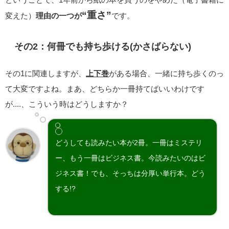
“重さ”
変えた）
理由の一つが
です。
その2：何冊でも持ち歩ける(かさばらない)
その1に関連しますが、
上下巻
がある場合、一緒に持ち歩くのっ
て大変ですよね。まあ、どちらか一冊持てばいいわけです
が....、こういう時はどうしますか？
どうしても読みたい本が2冊。一冊はミステリ
ー、もう一冊はビジネス書。今読みたいのはビ
ジネス書！でも、そっちは分厚い単行本。どう
する!?