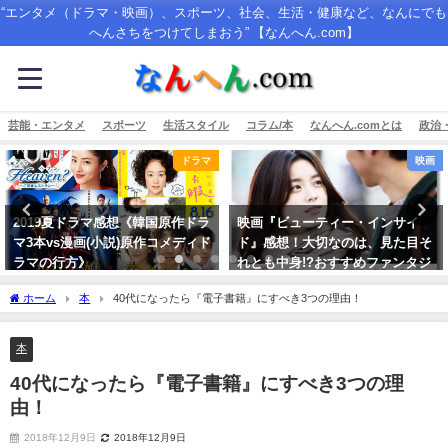
“エンタメ（ドラマ・映画）、スポーツ、社会、生活・健康など、なんにでも
へんさちをつけてしまおう” 【なんへん.com】
芸能・エンタメ
スポーツ
生活スタイル
コラム/本
なんへん.comとは
政治
映画
映画
映画『ビューティー・インサイ
ミッション：インポッシブル/フ
ド』感想！大切なのは、見た目そ
ォールアウト 感想／期待を裏切ら
れとも中身!?おすすめファンタジ
ない究極アクション&ドラマ！
ーロマンス！
2018年8月5日
ホーム
本
40代になったら『電子書籍』にすべき3つの理由！
2016年8月11日
本
40代になったら『電子書籍』にすべき3つの理
由！
2018年12月9日
2018年12月9日