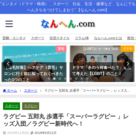
“エンタメ（ドラマ・映画）、スポーツ、社会、生活・健康など、なんにでも
へんさちをつけてしまおう” 【なんへん.com】
芸能・エンタメ
スポーツ
生活スタイル
コラム/本
なんへん.comとは
政治
ドラマ
ドラマ
ドラマ「きのう何食べた？」を見
『世界一難しい恋』感想！《最終
て考えた【LGBT】のこと！
回加筆》 大野智という役者につい
て!!
2019年7月7日
2016年6月16日
ホーム
スポーツ
ラグビー 五郎丸 歩選手「スーパーラグビー 」レッズ入団
／ラグビー新時代へ！
スポーツ
ラグビー
ラグビー 五郎丸 歩選手「スーパーラグビー 」レ
ッズ入団／ラグビー新時代へ！
2015年11月6日
2018年6月21日