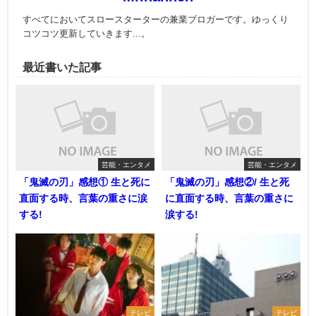
すべてにおいてスロースターターの兼業ブロガーです。ゆっくり
コツコツ更新していきます...。
最近書いた記事
芸能・エンタメ
芸能・エンタメ
「鬼滅の刃」感想① 生と死に
「鬼滅の刃」感想②/ 生と死
直面する時、言葉の重さに涙
に直面する時、言葉の重さに
する!
涙する!
テレビ
テレビ