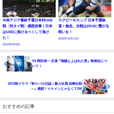
Ｗ杯アジア最終予選日本対UAE
ラグビーＷカップ 日本予選敗
戦〈対タイ戦〉感想加筆！日本
退！無念。次戦は2019に繋がる
はUAEに負けるべくして負け
戦いを！
た！
2015年10月11日
2016年9月6日
V6 岡田准一 主演『海賊とよばれた男』映画化につ
いて！
2015秋ドラマ『釣りバカ日誌～新入社員 浜崎伝助
～』感想！イケメンじゃなくてOK
おすすめの記事