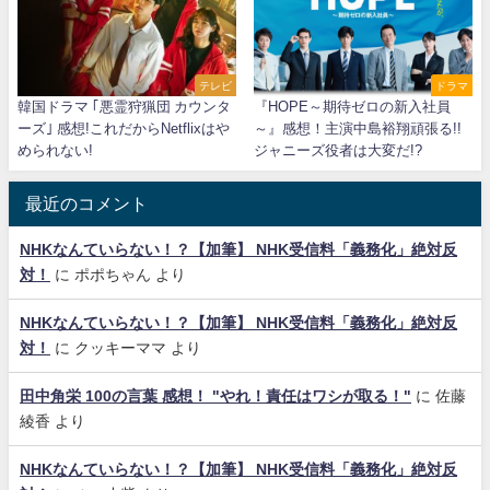
テレビ
ドラマ
韓国ドラマ ｢悪霊狩猟団 カウンタ
『HOPE～期待ゼロの新入社員
ーズ｣ 感想!これだからNetflixはや
～』感想！主演中島裕翔頑張る!!
められない!
ジャニーズ役者は大変だ!?
最近のコメント
NHKなんていらない！？【加筆】 NHK受信料「義務化」絶対反
対！
に
ポポちゃん
より
NHKなんていらない！？【加筆】 NHK受信料「義務化」絶対反
対！
に
クッキーママ
より
田中角栄 100の言葉 感想！ "やれ！責任はワシが取る！"
に
佐藤
綾香
より
NHKなんていらない！？【加筆】 NHK受信料「義務化」絶対反