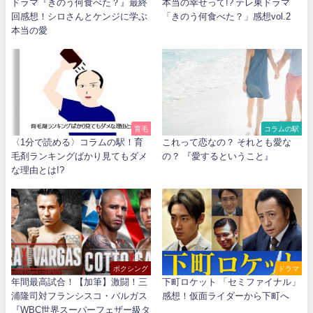
ドラマ『きのう何食べた？』最終
本当の幸せって!? テレ東ドラマ
回感想！シロさんとケンジに学ぶ
「きのう何食べた？」感想vol.2
本当の愛
育毛
コラムの駅
〈1分で読める〉コラムの駅！育
これって恋なの？ それとも愛な
毛剤ランキングばかり見てもダメ
の？ 『愛するということ』
な理由とは!?
ボクシング
ドラマ
年間最高試合！【加筆】激闘！三
下町ロケット 「セミファイナル」
浦隆司対フランシスコ・バルガス
感想！仮面ライダーから下町へ
『WBC世界スーパーフェザー級タ