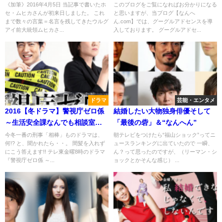
しく（最も本音で語る）大統
るのか!?》
《加筆》2016年4月5日 当記事で書いたホ
このブログをご覧になればお分かりになる
セ・ムヒカさんが初来日しました。 これ
と思いますが、当ブログ【なんへ
領】
まで数々の言葉＝名言を残してきたウルグ
ん.com】では、グーグルアドセンスを導
アイ前大統領ムヒカさ...
入しております。 グーグルアドセ...
ドラマ
芸能・エンタメ
2016【冬ドラマ】警視庁ゼロ係
結婚したい大物独身俳優そして
～生活安全課なんでも相談室～
「最後の砦」＆“なんへん”
感想! 今冬一番の刑事「相棒」も
今冬一番の刑事「相棒」ものドラマは、
朝テレビをつけたら“福山ショック”ってニ
何!? と、聞かれたら・・。 間髪を入れず
ュースランキングに出ていたので 一瞬、
のドラマ！
にこう答えます!! テレ東金曜8時のドラマ
ん？って思ったのですが、（リーマン・シ
『警視庁ゼロ係 ～...
ョックとかそんな感じ） ...