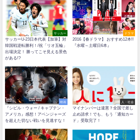
サッカー
ドラマ
サッカーU-23日本代表【加筆】対
2016【春ドラマ】 おすすめ12本!!
韓国戦逆転勝利！/祝「リオ五輪」
『水曜～土曜日6本』
出場決定！ 勝ってこそ見える景色
がある!?
映画
人・社会
『シビル・ウォー / キャプテン・
マイナンバーは違憲？全国で差し
アメリカ』感想！アベンジャーズ
止め請求！でも、もう「通知カー
を超えた切ない戦いを見逃すな！
ド」受取完了！