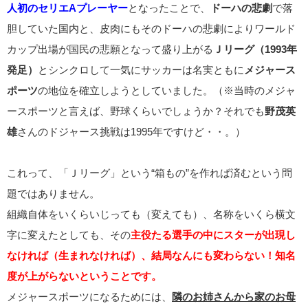
人初のセリエAプレーヤー
となったことで、
ドーハの悲劇
で落
胆していた国内と、皮肉にもそのドーハの悲劇によりワールド
カップ出場が国民の悲願となって盛り上がる
Ｊリーグ（1993年
発足）
とシンクロして一気にサッカーは名実ともに
メジャース
ポーツ
の地位を確立しようとしていました。（※当時のメジャ
ースポーツと言えば、野球くらいでしょうか？それでも
野茂英
雄
さんのドジャース挑戦は1995年ですけど・・。）
これって、「Ｊリーグ」という“箱もの”を作れば済むという問
題ではありません。
組織自体をいくらいじっても（変えても）、名称をいくら横文
字に変えたとしても、その
主役たる選手の中にスターが出現し
なければ（生まれなければ）、結局なんにも変わらない！知名
度が上がらないということです。
メジャースポーツになるためには、
隣のお姉さんから家のお母