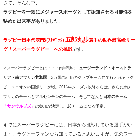
さて、そんな中、
ラグビーを一気にメジャースポーツとして認知させる可能性を
秘めた出来事がありました。
五郎丸歩
ラグビー日本代表FB(ﾌﾙﾊﾞｯｸ)
選手の世界最高峰リー
グ「スーパーラグビー」への挑戦
です。
※スーパーラグビーとは・・・南半球の
ニュージーランド・オーストラ
リア・南アフリカ共和国
3カ国の計15のクラブチームにて行われるラグ
ビーユニオンの国際リーグ戦。2016年シーズン以降からは、さらに南ア
フリカのチームとアルゼンチンのチーム、そしてなんと
日本のチーム
「サンウルブズ」
の参加が決定し、18チームになる予定。
すでにスーパーラグビーには、日本から挑戦している選手がい
ます。ラグビーファンなら知っていると思いますが、先のワー