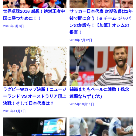
世界卓球2016 感想！絶対王者中
サッカー日本代表 次期監督は2年
国に勝つために！！
後で間に合う！& チーム·ジャパ
ンの創設を！【加筆】オシムの
2016年3月8日
提言！
2018年7月12日
ラグビーWカップ決勝！ニュージ
錦織またもペールに連敗！残念
ーランド VS オーストラリア頂上
連覇ならず ( ;∀;)
決戦！そして日本代表は？
2015年10月11日
2015年11月1日