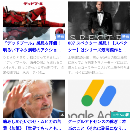
映画
映画
『デッドプール』感想＆評価！
007 スペクター 感想！【スペク
明るい下ネタ満載のアクション
ター】はシリーズ最高傑作とな
と愛と復讐の物語
ったのか !?
ＤＥＡＤＰＯＯＬ 観に行ってきました！
上映開始5分前、前から8列目の指定座席
『デッドプール』 海外公開から遅れるこ
に座ってから携帯をマナーモードに設定。
と4ヶ月。待ちに待った日本公開です。 全
購入したコーラを一口入れて上映を待ちま
米公開では、あの「アバタ...
す。 ゆうに10分以上は...
本
コラムの駅
噛みしめたいホセ・ムヒカの言
グーグルアドセンスの稼ぎ！本
葉《加筆》【世界でもっとも貧
当のこと《それは副業になり得