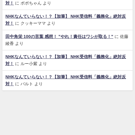
対！
に
ポポちゃん
より
NHKなんていらない！？【加筆】 NHK受信料「義務化」絶対反
対！
に
クッキーママ
より
田中角栄 100の言葉 感想！ "やれ！責任はワシが取る！"
に
佐藤
綾香
より
NHKなんていらない！？【加筆】 NHK受信料「義務化」絶対反
対！
に
ルー小紫
より
NHKなんていらない！？【加筆】 NHK受信料「義務化」絶対反
対！
に
バルト
より