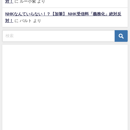
対！
に
ルー小紫
より
NHKなんていらない！？【加筆】 NHK受信料「義務化」絶対反
対！
に
バルト
より