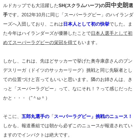
田中史朗
ルドカップでも大活躍した
SH(スクラムハーフ)の
選
手
です。2012年10月に同じ「スーパーラグビー」のハイランダ
ーズへ入団しており、これは
日本人として初の快挙
でした。ま
た今年はハイランダーズが優勝したことで
日本人選手として初
めてスーパーラグビーの栄冠を得て
もいます。
しかし、これは、先ほどサッカーで挙げた奥寺康彦さんのブン
デスリーガ（ドイツのサッカーリーグ）挑戦と同じ先駆者とし
ての位置づけと言ってもいいと思います。隣のお姉さんは、き
っと「スーパーラグビー」って、なにそれ！？って感じだった
かと・・・（"＾ω＾）
そこに、
五郎丸選手の
「
スーパーラグビー」挑戦のニュース！
しかも、報道番組では朝から必ずこのニュースが報道されてい
ますのでインパクトは絶大です。