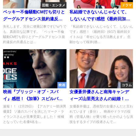
芸能・エンタメ
ドラマ
ベッキー不倫騒動CM打ち切りと
私結婚できないんじゃなくて、
グーグルアドセンス規約違反の
しないんです/感想《最終回加
共通点とは!?
筆》中谷＆藤木は最高の配役賞!!
失礼します。完全に便乗記事です(;^ω^) で
『私結婚できないんじゃなくて、しないん
も、真面目な記事です。 「ベッキー不倫
です』感想！ 《最終回》(6/17) 最終回タ
騒動CM打ち切りとグーグルアドセンス規
イトルは「幸せになる方法教えます」 念
約違反の共通点とは...
願かなって桜井(徳...
映画
コラム
映画『ブリッジ・オブ・スパ
女優蒼井優さんと南海キャンデ
イ』感想！《加筆》スピルバー
ィーズ山里亮太さんの結婚！普
グ＆トム・ハンクス＋マーク・
通の感想
速報！！（2月29日） 【アカデミー助演男
女優蒼井優は、憑依型の女優さんだと言わ
優賞】 ソ連のスパイを演じたマーク・ラ
れています（多分）。 映画やドラマの役
ライランスの力
イランスさんが見事受賞しました！ 候補
柄（登場人物）が乗り移ったかのような演
となっていた名優4名を...
技をするタイプの役者さんで...