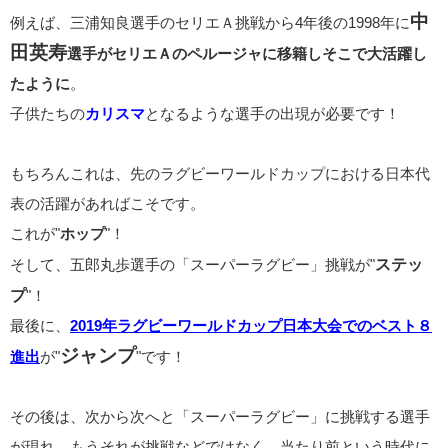
中
例えば、三浦知良選手のセリエＡ挑戦から4年後の1998年に
田英寿
選手がセリエＡのペルージャに移籍しそこで大活躍し
たように
。
子供たちの
カリスマ
となるような選手の出現が必要です！
もちろんこれは、先のラグビーワールドカップにおける日本代
表の活躍があればこそです。
これが"
ホップ
"！
ステッ
そして、五郎丸歩選手の「スーパーラグビー」挑戦が"
プ
"！
最後に、
2019年ラグビーワールドカップ日本大会でのベスト８
ジャンプ
進出
が"
"です！
その後は、次から次へと「スーパーラグビー」に挑戦する選手
が現れ、もうそれが挑戦などではなく、当たり前という時代に