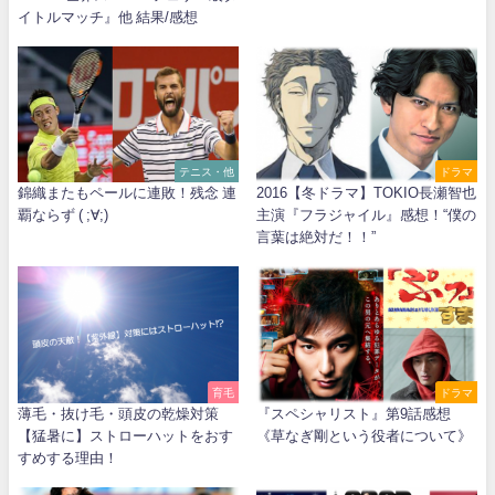
イトルマッチ』他 結果/感想
テニス・他
ドラマ
錦織またもペールに連敗！残念 連
2016【冬ドラマ】TOKIO長瀬智也
覇ならず ( ;∀;)
主演『フラジャイル』感想！“僕の
言葉は絶対だ！！”
育毛
ドラマ
薄毛・抜け毛・頭皮の乾燥対策
『スペシャリスト』第9話感想
【猛暑に】ストローハットをおす
《草なぎ剛という役者について》
すめする理由！