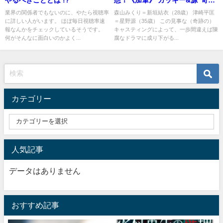
のキャスティング"契約結婚の行
業界の関係者でもないのに、やたら視聴率
森山みくり＝新垣結衣（28歳） 津崎平匡
に詳しい人がいます。 ほぼ毎日視聴率速
＝星野源（35歳） この見事な（奇跡の）
く末は！?
報なんかをチェックしているそうです。
キャスティングによって、一歩間違えば陳
何がそんなに面白いのかよく...
腐なドラマに成り下がる...
カテゴリー
人気記事
データはありません
おすすめ記事