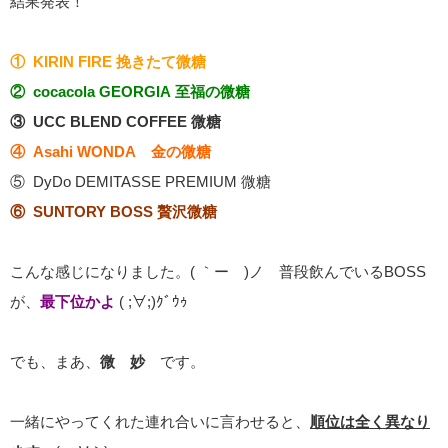
結果発表！
① KIRIN FIRE 挽きたて微糖
② cocacola GEORGIA 至福の微糖
③ UCC BLEND COFFEE 微糖
④ Asahi WONDA 金の微糖
⑤ DyDo DEMITASSE PREMIUM 微糖
⑥ SUNTORY BOSS 贅沢微糖
こんな感じになりました。( ｀ー´)ノ 普段飲んでいるBOSS
が、
最下位かよ
( ;∀;)ｸﾞｳｩ
でも、まあ、
微 妙
です。
一緒にやってくれた連れ合いに言わせると、
順位は全く異なり