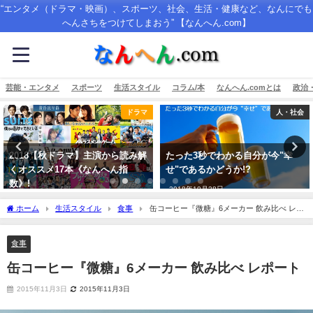
“エンタメ（ドラマ・映画）、スポーツ、社会、生活・健康など、なんにでも
へんさちをつけてしまおう” 【なんへん.com】
芸能・エンタメ
スポーツ
生活スタイル
コラム/本
なんへん.comとは
政治
ドラマ
人・社会
2018【秋ドラマ】主演から読み解
たった3秒でわかる自分が今"幸
くオススメ17本《なんへん指
せ"であるかどうか!?
数》!
2018年10月28日
2018年10月8日
ホーム
生活スタイル
食事
缶コーヒー『微糖』6メーカー 飲み比べ レポ
ート
食事
缶コーヒー『微糖』6メーカー 飲み比べ レポート
2015年11月3日
2015年11月3日