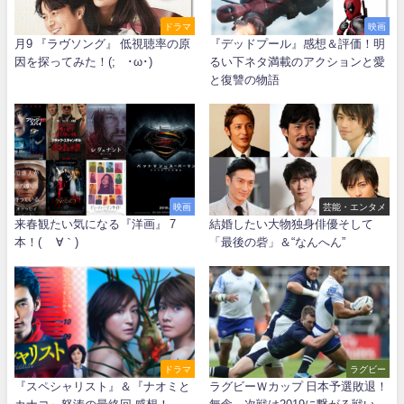
ドラマ
映画
月9 『ラヴソング』 低視聴率の原
『デッドプール』感想＆評価！明
因を探ってみた！(;´･ω･)
るい下ネタ満載のアクションと愛
と復讐の物語
映画
芸能・エンタメ
来春観たい気になる『洋画』 7
結婚したい大物独身俳優そして
本！( ´∀｀)
「最後の砦」＆“なんへん”
ドラマ
ラグビー
『スペシャリスト』＆『ナオミと
ラグビーＷカップ 日本予選敗退！