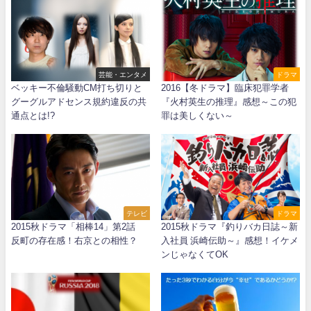
芸能・エンタメ
ドラマ
ベッキー不倫騒動CM打ち切りと
2016【冬ドラマ】臨床犯罪学者
グーグルアドセンス規約違反の共
『火村英生の推理』感想～この犯
通点とは!?
罪は美しくない～
テレビ
ドラマ
2015秋ドラマ「相棒14」第2話
2015秋ドラマ『釣りバカ日誌～新
反町の存在感！右京との相性？
入社員 浜崎伝助～』感想！イケメ
ンじゃなくてOK