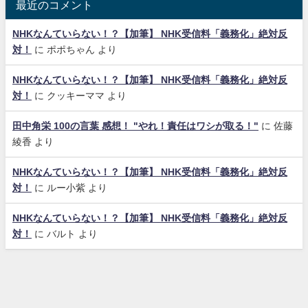
最近のコメント
NHKなんていらない！？【加筆】 NHK受信料「義務化」絶対反
対！
に
ポポちゃん
より
NHKなんていらない！？【加筆】 NHK受信料「義務化」絶対反
対！
に
クッキーママ
より
田中角栄 100の言葉 感想！ "やれ！責任はワシが取る！"
に
佐藤
綾香
より
NHKなんていらない！？【加筆】 NHK受信料「義務化」絶対反
対！
に
ルー小紫
より
NHKなんていらない！？【加筆】 NHK受信料「義務化」絶対反
対！
に
バルト
より