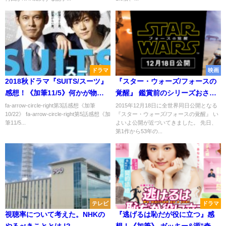
ドラマ
映画
2018秋ドラマ『SUITS/スーツ』
『スター・ウォーズ/フォースの
感想！《加筆11/5》何かが物足
覚醒』 鑑賞前のシリーズおさら
りない弁護士ドラマ
い＆感想！
fa-arrow-circle-right第3話感想《加筆
2015年12月18日に全世界同日公開となる
10/22》 fa-arrow-circle-right第5話感想《加
『スター・ウォーズ/フォースの覚醒』 い
筆11/5...
よいよ公開が近づいてきました。 先日、
第1作から53年の...
テレビ
ドラマ
視聴率について考えた。NHKの
『逃げるは恥だが役に立つ』感
やるべきこととは !?
想！《加筆》 ガッキー&源"奇跡