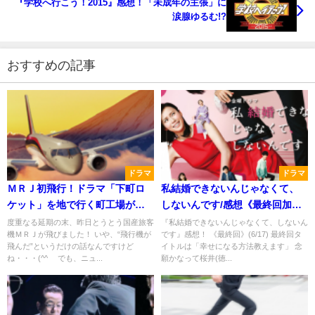
『学校へ行こう！2015』感想！「未成年の主張」に
涙腺ゆるむ!?
おすすめの記事
ドラマ
ドラマ
ＭＲＪ初飛行！ドラマ「下町ロ
私結婚できないんじゃなくて、
ケット」を地で行く町工場がス
しないんです/感想《最終回加
ゴイ！
筆》中谷＆藤木は最高の配役賞!!
度重なる延期の末、昨日とうとう国産旅客
『私結婚できないんじゃなくて、しないん
機ＭＲＪが飛びました！ いや、“飛行機が
です』感想！ 《最終回》(6/17) 最終回タ
飛んだ”というだけの話なんですけど
イトルは「幸せになる方法教えます」 念
ね・・・(^^ゞ でも、ニュ...
願かなって桜井(徳...