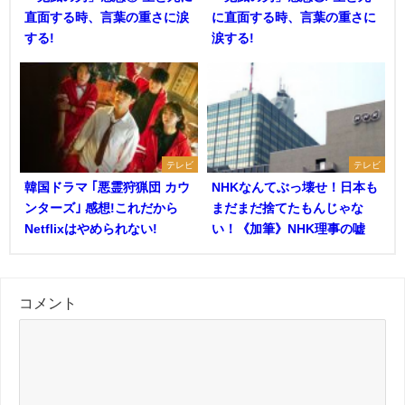
直面する時、言葉の重さに涙
に直面する時、言葉の重さに
する!
涙する!
テレビ
テレビ
韓国ドラマ ｢悪霊狩猟団 カウ
NHKなんてぶっ壊せ！日本も
ンターズ｣ 感想!これだから
まだまだ捨てたもんじゃな
Netflixはやめられない!
い！《加筆》NHK理事の嘘
コメント