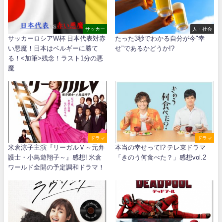
サッカー
人・社会
サッカーロシアW杯 日本代表対赤
たった3秒でわかる自分が今"幸
い悪魔！日本はベルギーに勝て
せ"であるかどうか!?
る！<加筆>残念！ラスト1分の悪
魔
ドラマ
ドラマ
米倉涼子主演『リーガルＶ～元弁
本当の幸せって!? テレ東ドラマ
護士・小鳥遊翔子～』感想! 米倉
「きのう何食べた？」感想vol.2
ワールド全開の予定調和ドラマ！