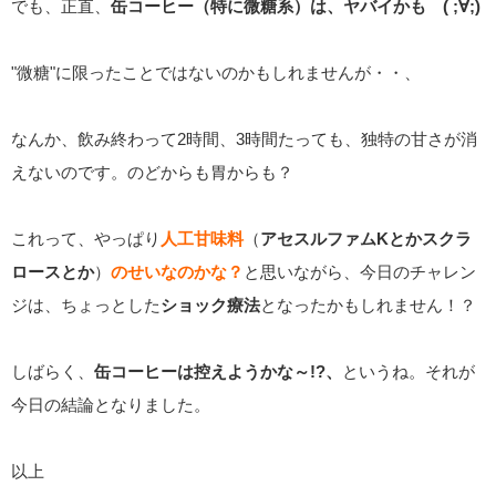
でも、正直、
缶コーヒー（特に微糖系）は、ヤバイかも ( ;∀;)
"微糖"に限ったことではないのかもしれませんが・・、
なんか、飲み終わって2時間、3時間たっても、独特の甘さが消
えないのです。のどからも胃からも？
これって、やっぱり
人工甘味料
（
アセスルファムKとかスクラ
ロースとか
）
のせいなのかな？
と思いながら、今日のチャレン
ジは、ちょっとした
ショック療法
となったかもしれません！？
しばらく、
缶コーヒーは控えようかな～!?、
というね。それが
今日の結論となりました。
以上