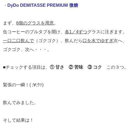
・
DyDo DEMITASSE PREMIUM 微糖
まず、
6個のグラスを用意
。
缶コーヒーのプルタブを開け、
各1／4ずつ
グラスに注ぎます。
一口二口飲んで
（ゴクゴク）、飲んだら
口を水でゆすぎ
次へ、
ゴクゴク、次へ・・・。
■チェックする項目は、
① 甘さ ② 苦味 ③ コク
この３つ。
緊張の一瞬！( ;∀;ｳｿ)
飲んでみました。
そして結果は！