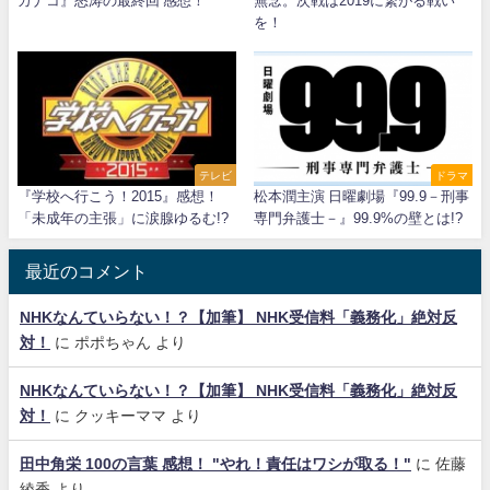
カナコ』怒涛の最終回 感想！
無念。次戦は2019に繋がる戦い
を！
テレビ
ドラマ
『学校へ行こう！2015』感想！
松本潤主演 日曜劇場『99.9－刑事
「未成年の主張」に涙腺ゆるむ!?
専門弁護士－』99.9%の壁とは!?
最近のコメント
NHKなんていらない！？【加筆】 NHK受信料「義務化」絶対反
対！
に
ポポちゃん
より
NHKなんていらない！？【加筆】 NHK受信料「義務化」絶対反
対！
に
クッキーママ
より
田中角栄 100の言葉 感想！ "やれ！責任はワシが取る！"
に
佐藤
綾香
より