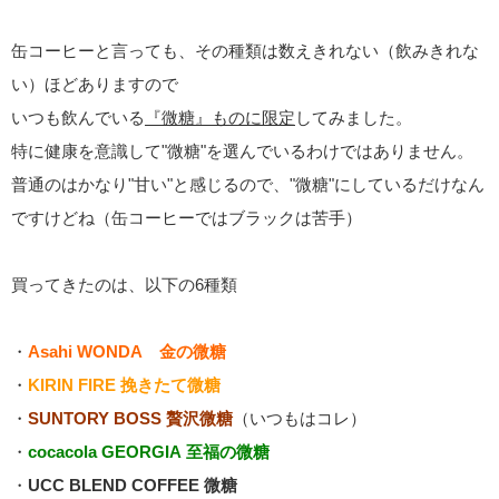
缶コーヒーと言っても、その種類は数えきれない（飲みきれな
い）ほどありますので
いつも飲んでいる
『微糖』ものに限定
してみました。
特に健康を意識して"微糖"を選んでいるわけではありません。
普通のはかなり"甘い"と感じるので、"微糖"にしているだけなん
ですけどね（缶コーヒーではブラックは苦手）
買ってきたのは、以下の6種類
・
Asahi WONDA 金の微糖
・
KIRIN FIRE 挽きたて微糖
・
SUNTORY BOSS 贅沢微糖
（いつもはコレ）
・
cocacola GEORGIA 至福の微糖
・
UCC BLEND COFFEE 微糖