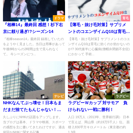
ドラマ
育毛
『相棒14』最終回 感想！杉下右
【薄毛・抜け毛対策】サプリメ
京に頼り過ぎ!?シーズン14
ントのコエンザイムQ10は育毛に
効くのか効かないのか!?
『相棒season14』最終回 録画していたの
【薄毛・抜け毛対策】サプリメントのコエ
をようやく見ました。当日は用事があって
ンザイムQ10は育毛に効くのか効かないの
午後8時からの2時間は生で見られなく
か!? 30代後半に心臓病(僧帽弁閉鎖不全症)
て。 今シーズンにつ...
にかかって 手術...
テレビ
ラグビー
NHKなんてぶっ壊せ！日本もま
ラグビーＷカップ 対サモア 負
だまだ捨てたもんじゃない！
けられない一戦に勝利！
《加筆》NHK理事の嘘
久しぶりにNHKの話題をアップします。
人口 19万人（2013年、世界銀行調） 日本
当ブログは基本、ドラマや映画、スポーツ
で言えば、岡山県（約19万5千人）位。 面
の感想を主に書いてきたわけですが、過去
積 2,830平方キロメートル（東京都の約
何回かNHKに関する記事...
1.3倍、...